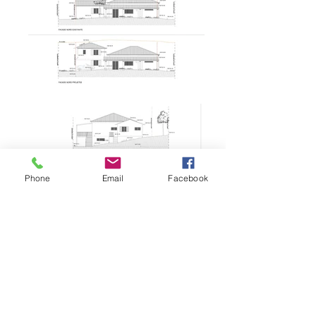
Phone
Email
Facebook
• Date : OCTOBRE 2016.
• Situation : LA CROIX VALMER.
• Maitre d'ouvrage : Privée.
• Surface de plancher : 277 m².
• Nature de la mission : Permis de construire.
• Collaborateur d’architecte : Claude Goudeau.